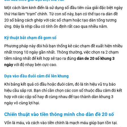
Một cách làm kinh điển là sử dụng số đầu tiên của giải đặc biệt ngày
thứ Hai làm “trạm” chính. Từ con số này, bạn có thể tạo ra dàn đề
20 số bằng cách ghép với các số chạm hoặc tạo dàn tổng tương
ứng. Đây là nhịp cầu có tính ổn định rất cao qua nhiều năm.
Kỹ thuật bắt chạm đề gom số
Phương pháp này đòi hỏi bạn thống kê các chạm đề xuất hiện nhiều
nhất trong 10 ngày gần nhất. Thông thường, việc chọn ra 2 chạm
tiềm năng nhất để kết hợp sẽ tạo ra đúng
dàn de 20 số khung 3
ngày
với độ nhạy bén cực cao.
Dựa vào đầu đuôi câm để lên khung
Khi bảng kết quả có đầu hoặc đuôi câm, đó là tín hiệu vũ trụ báo
hiệu cầu sắp rơi. Bạn chỉ cần chọn các con số thuộc đầu câm đó kết
hợp với các cặp số hay đi cùng nhau để tạo thành dàn khung 3
ngày vô cùng lợi hại.
Chiến thuật vào tiền thông minh cho dàn đề 20 số
Vốn là máu, và cách vào tiền chính là mạch máu giúp bạn tồn tại.