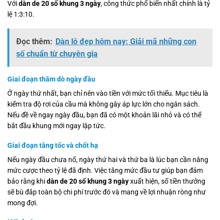
Với
dàn de 20 số khung 3 ngày
, công thức phổ biến nhất chính là tỷ
lệ 1:3:10.
Đọc thêm:
Dàn lô đẹp hôm nay: Giải mã những con
số chuẩn từ chuyên gia
Giai đoạn thăm dò ngày đầu
Ở ngày thứ nhất, bạn chỉ nên vào tiền với mức tối thiểu. Mục tiêu là
kiểm tra độ rơi của cầu mà không gây áp lực lớn cho ngân sách.
Nếu đề về ngay ngày đầu, bạn đã có một khoản lãi nhỏ và có thể
bắt đầu khung mới ngay lập tức.
Giai đoạn tăng tốc và chốt hạ
Nếu ngày đầu chưa nổ, ngày thứ hai và thứ ba là lúc bạn cần nâng
mức cược theo tỷ lệ đã định. Việc tăng mức đầu tư giúp bạn đảm
bảo rằng khi
dàn de 20 số khung 3 ngày
xuất hiện, số tiền thưởng
sẽ bù đắp toàn bộ chi phí trước đó và mang về lợi nhuận ròng như
mong đợi.